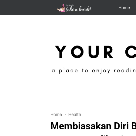
Home
Home
›
Health
Membiasakan Diri B