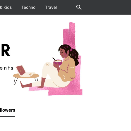
& Kids
Techno
Travel
llowers