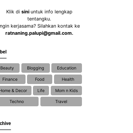
Klik di
sini
untuk info lengkap
tentangku.
Ingin kerjasama? Silahkan kontak ke
ratnaning.palupi@gmail.com.
bel
Beauty
Blogging
Education
Finance
Food
Health
Home & Decor
Life
Mom n Kids
Techno
Travel
chive