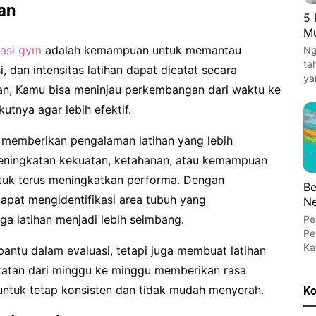
an
5 
Mu
kasi gym
adalah kemampuan untuk memantau
Ng
ta
si, dan intensitas latihan dapat dicatat secara
ya
an, Kamu bisa meninjau perkembangan dari waktu ke
utnya agar lebih efektif.
k memberikan pengalaman latihan yang lebih
k peningkatan kekuatan, ketahanan, atau kemampuan
untuk terus meningkatkan performa. Dengan
Be
apat mengidentifikasi area tubuh yang
N
ga latihan menjadi lebih seimbang.
Pe
Pe
Ka
ntu dalam evaluasi, tetapi juga membuat latihan
katan dari minggu ke minggu memberikan rasa
ntuk tetap konsisten dan tidak mudah menyerah.
Ko