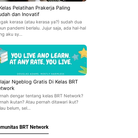
Kelas Pelatihan Prakerja Paling
dah dan Inovatif
gak kerasa (atau kerasa ya?) sudah dua
hun pandemi berlalu. Jujur saja, ada hal-hal
ng aku sy…
lajar Ngeblog Gratis Di Kelas BRT
etwork
rnah dengar tentang kelas BRT Network?
rnah ikutan? Atau pernah ditawari ikut?
lau belum, sel…
munitas BRT Network