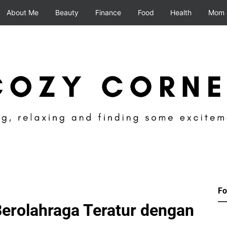
About Me
Beauty
Finance
Food
Health
Mom 
Fo
erolahraga Teratur dengan