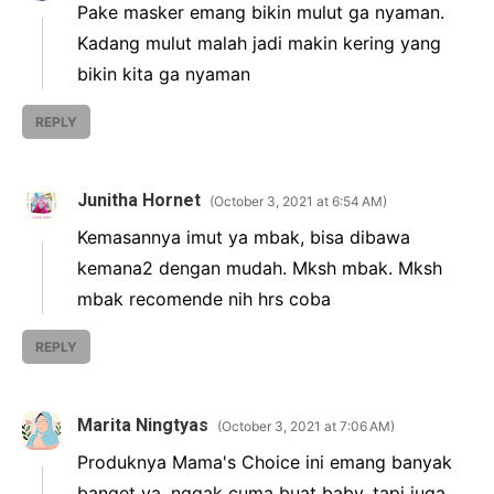
Pake masker emang bikin mulut ga nyaman.
Kadang mulut malah jadi makin kering yang
bikin kita ga nyaman
REPLY
Junitha Hornet
October 3, 2021 at 6:54 AM
Kemasannya imut ya mbak, bisa dibawa
kemana2 dengan mudah. Mksh mbak. Mksh
mbak recomende nih hrs coba
REPLY
Marita Ningtyas
October 3, 2021 at 7:06 AM
Produknya Mama's Choice ini emang banyak
banget ya, nggak cuma buat baby, tapi juga