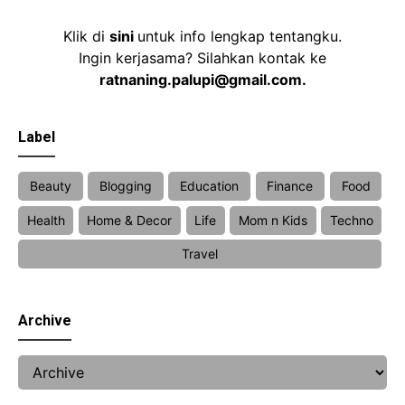
Klik di
sini
untuk info lengkap tentangku.
Ingin kerjasama? Silahkan kontak ke
ratnaning.palupi@gmail.com.
Label
Beauty
Blogging
Education
Finance
Food
Health
Home & Decor
Life
Mom n Kids
Techno
Travel
Archive