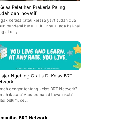
Kelas Pelatihan Prakerja Paling
dah dan Inovatif
gak kerasa (atau kerasa ya?) sudah dua
hun pandemi berlalu. Jujur saja, ada hal-hal
ng aku sy…
lajar Ngeblog Gratis Di Kelas BRT
etwork
rnah dengar tentang kelas BRT Network?
rnah ikutan? Atau pernah ditawari ikut?
lau belum, sel…
munitas BRT Network