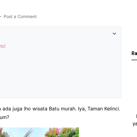
Post a Comment
nci
Ra
 ada juga lho wisata Batu murah. Iya, Taman Kelinci.
lum?
y