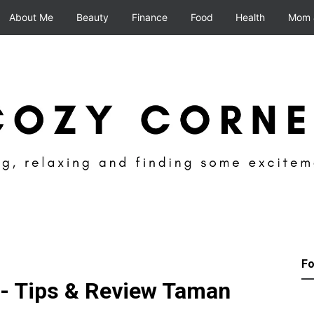
About Me
Beauty
Finance
Food
Health
Mom 
Fo
- Tips & Review Taman