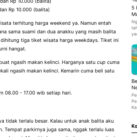
an Rp 10.000 (balita)
5 
an Rp 10.000 (balita)
Mu
Ng
wisata terhitung harga weekend ya. Namun entah
ta
ana sama suami dan dua anakku yang masih balita
ya
ihitung tiga tiket wisata harga weekdays. Tiket ini
rni hangat.
 buat ngasih makan kelinci. Harganya satu
cup
cuma
ali ngasih makan kelinci. Kemarin cuma beli satu
Be
N
 08.00 - 17.00 wib setiap hari.
Pe
Pe
Ka
 tidak terlalu besar. Kalau untuk anak balita aku
Ko
h. Tempat parkirnya juga sama, nggak terlalu luas