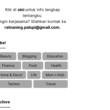
Klik di
sini
untuk info lengkap
tentangku.
Ingin kerjasama? Silahkan kontak ke
ratnaning.palupi@gmail.com.
bel
Beauty
Blogging
Education
Finance
Food
Health
Home & Decor
Life
Mom n Kids
Techno
Travel
chive