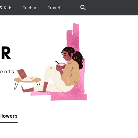
& Kids
Techno
Travel
llowers