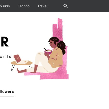
& Kids
Techno
Travel
llowers