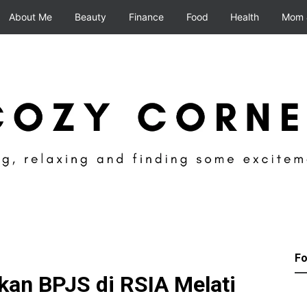
About Me
Beauty
Finance
Food
Health
Mom 
Fo
an BPJS di RSIA Melati