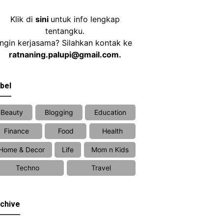
Klik di
sini
untuk info lengkap
tentangku.
Ingin kerjasama? Silahkan kontak ke
ratnaning.palupi@gmail.com.
bel
Beauty
Blogging
Education
Finance
Food
Health
Home & Decor
Life
Mom n Kids
Techno
Travel
chive