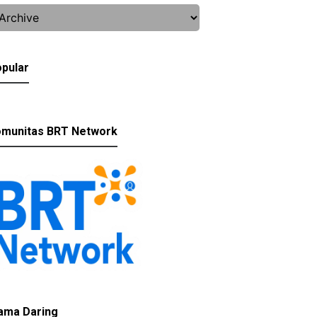
pular
munitas BRT Network
ama Daring