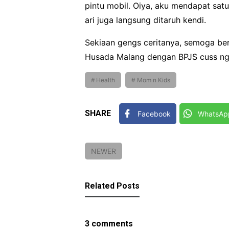
pintu mobil. Oiya, aku mendapat satu 
ari juga langsung ditaruh kendi.
Sekiaan gengs ceritanya, semoga ber
Husada Malang dengan BPJS cuss ngg
Health
Mom n Kids
SHARE
Facebook
WhatsAp
NEWER
Related Posts
3 comments