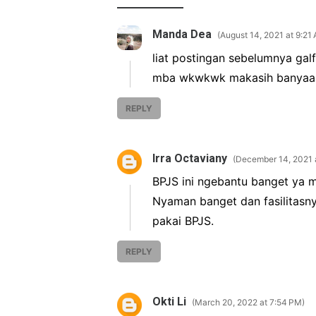
Manda Dea
August 14, 2021 at 9:21
liat postingan sebelumnya galfo
mba wkwkwk makasih banyaa
REPLY
Irra Octaviany
December 14, 2021 
BPJS ini ngebantu banget ya m
Nyaman banget dan fasilitasn
pakai BPJS.
REPLY
Okti Li
March 20, 2022 at 7:54 PM