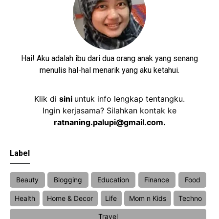
Hai! Aku adalah ibu dari dua orang anak yang senang
menulis hal-hal menarik yang aku ketahui.
Klik di
sini
untuk info lengkap tentangku.
Ingin kerjasama? Silahkan kontak ke
ratnaning.palupi@gmail.com.
Label
Beauty
Blogging
Education
Finance
Food
Health
Home & Decor
Life
Mom n Kids
Techno
Travel